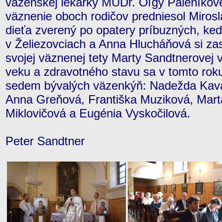
väzenskej lekárky MUDr. Oľgy Páleníkov
väznenie oboch rodičov predniesol Mirosl
dieťa zverený po opatery príbuzných, keď
v Želiezovciach a Anna Hlucháňová si z
svojej väznenej tety Marty Sandtnerovej 
veku a zdravotného stavu sa v tomto roku 
sedem bývalých väzenkýň: Nadežda Kava
Anna Greňová, Františka Muziková, Marta
Miklovičová a Eugénia Vyskočilová.
Peter Sandtner