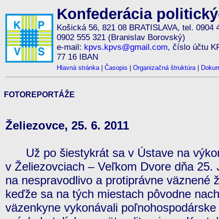
Konfederácia politick
Košická 56, 821 08 BRATISLAVA, tel. 0904 
0902 555 321 (Branislav Borovský)
e-mail:
kpvs.kpvs@gmail.com
, číslo účtu 
77 16 IBAN
Hlavná stránka
|
Časopis
|
Organizačná štruktúra
|
Dokum
FOTOREPORTÁŽE
Želiezovce, 25. 6. 2011
Už po šiestykrát sa v Ústave na výkon 
v Želiezovciach – Veľkom Dvore dňa 25.
na nespravodlivo a protiprávne väznené 
keďže sa na tých miestach pôvodne nach
väzenkyne vykonávali poľnohospodárske 