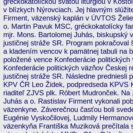
gréckokatolíckou svätou liturgiou v Kos
v blízkych Nýrovciach. Jej hlavným slúžit
Firment, väzenský kaplán v ÚVTOS Želie
o. Martin Pavuk MSC, gréckokatolícky far
mjr. Mons. Bartolomej Juhás, biskupský v
justičnej stráže SR. Program pokračova
a kladením vencov k pamätnej tabuli na 
položené vence Konfederácie politických
Konfederácie politických väzňov Českej r
justičnej stráže SR. Následne predniesli
KPV ČR Leo Židek, podpredseda KPVS Ka
riaditeľ ZJVS plk. Róbert Mudronček. Na
Juhás a o. Rastislav Firment vykonali po
väzenkyne. Záverečnou časťou boli sved
Eugénie Vyskočilovej, Ludmily Hermanove
väzenkyňa Františka Muziková prečítala