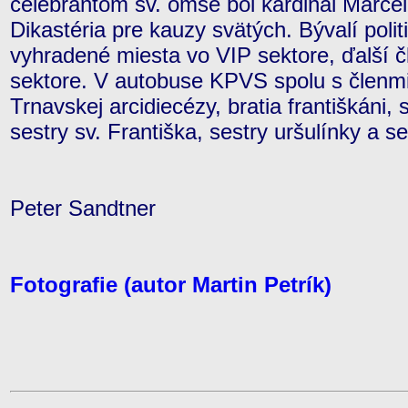
celebrantom sv. omše bol kardinál Marcel
Dikastéria pre kauzy svätých. Bývalí polit
vyhradené miesta vo VIP sektore, ďalší č
sektore. V autobuse KPVS spolu s členmi 
Trnavskej arcidiecézy, bratia františkáni, 
sestry sv. Františka, sestry uršulínky a se
Peter Sandtner
Fotografie (autor Martin Petrík)