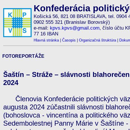
Konfederácia politick
Košická 56, 821 08 BRATISLAVA, tel. 0904 
0902 555 321 (Branislav Borovský)
e-mail:
kpvs.kpvs@gmail.com
, číslo účtu 
77 16 IBAN
Hlavná stránka
|
Časopis
|
Organizačná štruktúra
|
Dokum
FOTOREPORTÁŽE
Šaštín – Stráže – slávnosti blahorečeni
2024
Členovia Konfederácie politických väz
augusta 2024 zúčastnili slávnosti blahor
(bohoslovca - vincentína a politického vä
Sedembolestnej Panny Márie v Šaštíne -