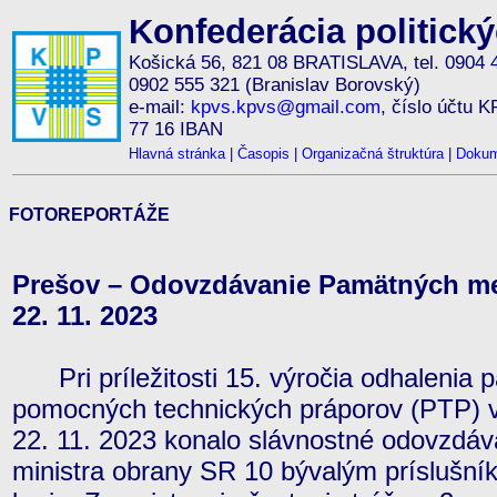
Konfederácia politick
Košická 56, 821 08 BRATISLAVA, tel. 0904 
0902 555 321 (Branislav Borovský)
e-mail:
kpvs.kpvs@gmail.com
, číslo účtu 
77 16 IBAN
Hlavná stránka
|
Časopis
|
Organizačná štruktúra
|
Dokum
FOTOREPORTÁŽE
Prešov – Odovzdávanie Pamätných med
22. 11. 2023
Pri príležitosti 15. výročia odhalenia p
pomocných technických práporov (PTP) v 
22. 11. 2023 konalo slávnostné odovzdá
ministra obrany SR 10 bývalým príslušn