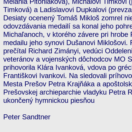
Melánia Pitoniaková), Michalovi Timkovi 
Timková) a Ladislavovi Dupkalovi (prevza
Desiaty ocenený Tomáš Mikloš zomrel nie
odovzdávania medailí sa konal jeho pohr
Michaľanoch, v ktorého závere pri hrobe 
medailu jeho synovi Dušanovi Miklošovi.
prečítal Richard Zimányi, vedúci Oddeleni
veteránov a vojenských dôchodcov MO 
prihovorila Klára Ivanková, vdova po gré
Františkovi Ivankovi. Na sledovali príhov
Mesta Prešov Petra Krajňáka a apoštolsk
Prešovskej archieparchie vladyku Petra 
ukončený hymnickou piesňou
Peter Sandtner