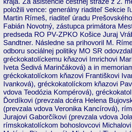
kraja. Za asistencie čestnej stráže z 2. 
položili vence: generálny riaditeľ Sekci
Martin Rímeš, riaditeľ úradu Prešovskéh
Fabián Novotný, zástupca primátora Mest
predseda RO PV-ZPKO Košice Juraj Vrá
Sandtner. Následne sa prihovoril M. Rímeš
odboru sociálnej politiky MO SR odovzda
gréckokatolíckemu kňazovi Imrichovi Mar
Iveta Šedivá Marinčáková) a in memori
gréckokatolíckom kňazovi Františkovi Iva
Ivanková), gréckokatolíckom kňazovi Pav
vdova Teodózia Kompérová), gréckokatol
Ďordíkovi (prevzala dcéra Helena Bujovsk
(prevzala vdova Veronika Kancírová), rí
Jurajovi Gaborčíkovi (prevzala vdova Jol
rímskokatolíckom bohoslovcovi Michalovi 