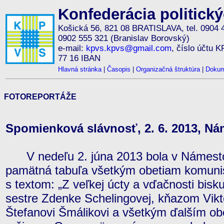
Konfederácia politick
Košická 56, 821 08 BRATISLAVA, tel. 0904 
0902 555 321 (Branislav Borovský)
e-mail:
kpvs.kpvs@gmail.com
, číslo účtu 
77 16 IBAN
Hlavná stránka
|
Časopis
|
Organizačná štruktúra
|
Dokum
FOTOREPORTÁŽE
Spomienková slávnosť, 2. 6. 2013, N
V nedeľu 2. júna 2013 bola v Námesto
pamätná tabuľa všetkým obetiam komunis
s textom: „Z veľkej úcty a vďačnosti bisk
sestre Zdenke Schelingovej, kňazom Vik
Štefanovi Šmálikovi a všetkým ďalším o