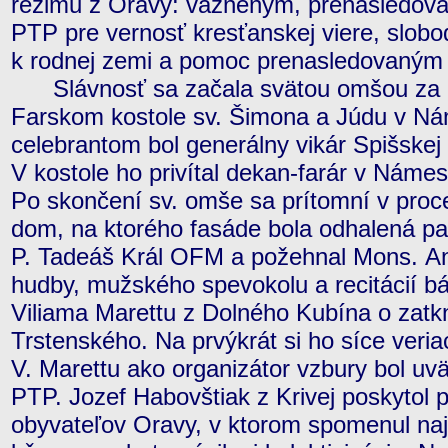
režimu z Oravy: väzneným, prenasledov
PTP pre vernosť kresťanskej viere, slobo
k rodnej zemi a pomoc prenasledovaným
Slávnosť sa začala svätou omšou za o
Farskom kostole sv. Šimona a Júdu v Ná
celebrantom bol generálny vikár Spišskej
V kostole ho privítal dekan-farár v Námes
Po skončení sv. omše sa prítomní v proce
dom, na ktorého fasáde bola odhalená pam
P. Tadeáš Král OFM a požehnal Mons. An
hudby, mužského spevokolu a recitácií bá
Viliama Marettu z Dolného Kubína o zatk
Trstenského. Na prvýkrát si ho síce veriaci
V. Marettu ako organizátor vzbury bol uv
PTP. Jozef Habovštiak z Krivej poskytol 
obyvateľov Oravy, v ktorom spomenul na