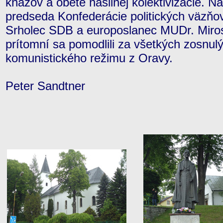
kňazov a obete násilnej kolektivizácie. Na
predseda Konfederácie politických väzňo
Srholec SDB a europoslanec MUDr. Mirosl
prítomní sa pomodlili za všetkých zosnul
komunistického režimu z Oravy.
Peter Sandtner