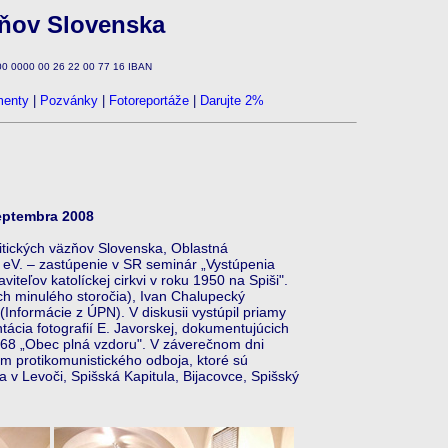
zňov Slovenska
100 0000 00 26 22 00 77 16 IBAN
enty
|
Pozvánky
|
Fotoreportáže
|
Darujte 2%
septembra 2008
ických väzňov Slovenska, Oblastná
 eV. – zastúpenie v SR seminár „Vystúpenia
iteľov katolíckej cirkvi v roku 1950 na Spiši".
ch minulého storočia), Ivan Chalupecký
nformácie z ÚPN). V diskusii vystúpil priamy
ácia fotografií E. Javorskej, dokumentujúcich
968 „Obec plná vzdoru". V záverečnom dni
m protikomunistického odboja, ktoré sú
v Levoči, Spišská Kapitula, Bijacovce, Spišský