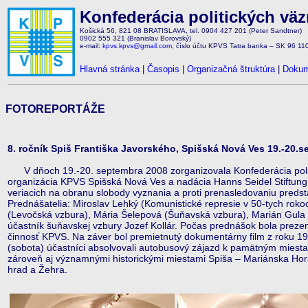
Konfederácia politických vä
Košická 56, 821 08 BRATISLAVA, tel. 0904 427 201 (Peter Sandtner)
0902 555 321 (Branislav Borovský)
e-mail:
kpvs.kpvs@gmail.com
, číslo účtu KPVS Tatra banka – SK 96 1
Hlavná stránka
|
Časopis
|
Organizačná štruktúra
|
Dokum
FOTOREPORTÁŽE
8. ročník Spiš Františka Javorského, Spišská Nová Ves 19.-20.
V dňoch 19.-20. septembra 2008 zorganizovala Konfederácia polit
organizácia KPVS Spišská Nová Ves a nadácia Hanns Seidel Stiftung
veriacich na obranu slobody vyznania a proti prenasledovaniu predstav
Prednášatelia: Miroslav Lehký (Komunistické represie v 50-tych roko
(Levočská vzbura), Mária Šelepová (Šuňavská vzbura), Marián Gula (I
účastník šuňavskej vzbury Jozef Kollár. Počas prednášok bola prezent
činnosť KPVS. Na záver bol premietnutý dokumentárny film z roku 1
(sobota) účastníci absolvovali autobusový zájazd k pamätným miesta
zároveň aj významnými historickými miestami Spiša – Mariánska Hora 
hrad a Žehra.