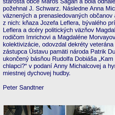
starosta obce Maroš Sagan a bola odhale
požehnal J. Schwarz. Následne Anna Mic
väznených a prenasledovaných občanov a
z nich: kňaza Jozefa Leflera, bývalého p
Leflera a dcéry politických väzňov Magda
rodičom Imrichovi a Magdaléne Morvayov
kolektivizácie, odovzdal dekréty veterána
zástupca Ústavu pamäti národa Patrik D
ukončený básňou Rudolfa Dobiáša „Kam 
chlapci?“ v podaní Anny Michalcovej a h
miestnej dychovej hudby.
Peter Sandtner