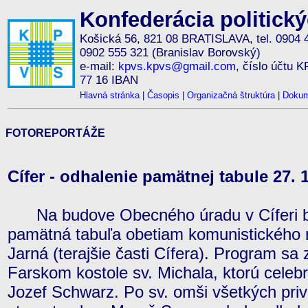
Konfederácia politick
Košická 56, 821 08 BRATISLAVA, tel. 0904 
0902 555 321 (Branislav Borovský)
e-mail:
kpvs.kpvs@gmail.com
, číslo účtu 
77 16 IBAN
Hlavná stránka
|
Časopis
|
Organizačná štruktúra
|
Dokum
FOTOREPORTÁŽE
Cífer - odhalenie pamätnej tabule 27. 
Na budove Obecného úradu v Cíferi bo
pamätná tabuľa obetiam komunistického r
Jarná (terajšie časti Cífera). Program s
Farskom kostole sv. Michala, ktorú celebr
Jozef Schwarz. Po sv. omši všetkých pr