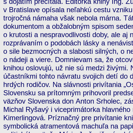
s dojatím prečítala. Editorka knihy Ing. Z
v Bratislave opísala neľahkú cestu vzniku
trojročná námaha však nebola márna. Táto
dokumentom a obžalobným spisom sedem
o krutosti a nespravodlivosti doby, ale a
rozprávaním o podobách lásky a nenávisti
o sile bezmocných a slabosti silných, o 
o nádeji a viere. Domnievam sa, že otcovi
knihou oslovujú, už nie sú medzi živými. 
účastníkmi tohto návratu svojich detí do 
hrdých rodičov. Na slávnosti privítania „
Slovensku sa prítomným prihovoril predse
väzňov Slovenska don Anton Srholec, zá
Michal Ryšavý i viceprimátorka hlavného 
Kimerlingová. Príznačný pre privítanie kni
symbolická atramentová machuľa na papie