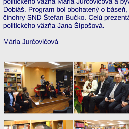
politického väzňa Mária Jurčovičová a býv
Dobiáš. Program bol obohatený o báseň, 
činohry SND Štefan Bučko. Celú prezent
politického väzňa Jana Šípošová.
Mária Jurčovičová