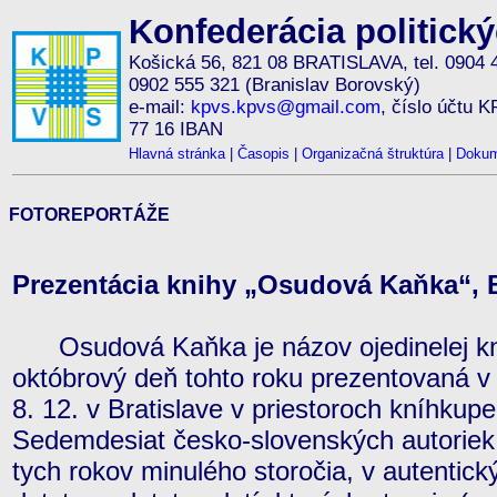
Konfederácia politick
Košická 56, 821 08 BRATISLAVA, tel. 0904 
0902 555 321 (Branislav Borovský)
e-mail:
kpvs.kpvs@gmail.com
, číslo účtu 
77 16 IBAN
Hlavná stránka
|
Časopis
|
Organizačná štruktúra
|
Dokum
FOTOREPORTÁŽE
Prezentácia knihy „Osudová Kaňka“, Br
Osudová Kaňka je názov ojedinelej kni
októbrový deň tohto roku prezentovaná v
8. 12. v Bratislave v priestoroch kníhkupe
Sedemdesiat česko-slovenských autoriek,
tych rokov minulého storočia, v autentick