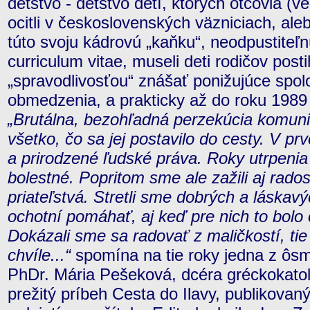
detstvo - detstvo detí, ktorých otcovia (ve
ocitli v československých väzniciach, al
túto svoju kádrovú „kaňku“, neodpustiteľ
curriculum vitae, museli deti rodičov post
„spravodlivosťou“ znášať ponižujúce spol
obmedzenia, a prakticky až do roku 1989 
„Brutálna, bezohľadná perzekúcia komunist
všetko, čo sa jej postavilo do cesty. V p
a prirodzené ľudské práva. Roky utrpenia
bolestné. Popritom sme ale zažili aj rados
priateľstvá. Stretli sme dobrých a láskavý
ochotní pomáhať, aj keď pre nich to bolo 
Dokázali sme sa radovať z maličkostí, tie
chvíle...“
spomína na tie roky jedna z ôsm
PhDr. Mária Pešeková, dcéra gréckokatol
prežitý príbeh Cesta do Ilavy, publikovan