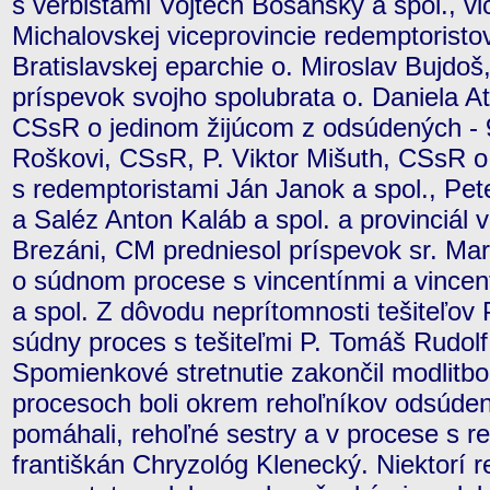
s verbistami Vojtech Bošanský a spol., vi
Michalovskej viceprovincie redemptoristo
Bratislavskej eparchie o. Miroslav Bujdo
príspevok svojho spolubrata o. Daniela 
CSsR o jedinom žijúcom z odsúdených - 
Roškovi, CSsR, P. Viktor Mišuth, CSsR 
s redemptoristami Ján Janok a spol., Pet
a Saléz Anton Kaláb a spol. a provinciál 
Brezáni, CM predniesol príspevok sr. Ma
o súdnom procese s vincentínmi a vincen
a spol. Z dôvodu neprítomnosti tešiteľov
súdny proces s tešiteľmi P. Tomáš Rudolf 
Spomienkové stretnutie zakončil modlitb
procesoch boli okrem rehoľníkov odsúdení a
pomáhali, rehoľné sestry a v procese s r
františkán Chryzológ Klenecký. Niektorí re