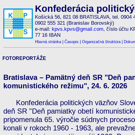
Konfederácia politick
Košická 56, 821 08 BRATISLAVA, tel. 0904 
0902 555 321 (Branislav Borovský)
e-mail:
kpvs.kpvs@gmail.com
, číslo účtu 
77 16 IBAN
Hlavná stránka
|
Časopis
|
Organizačná štruktúra
|
Dokum
FOTOREPORTÁŽE
Bratislava – Pamätný deň SR "Deň pam
komunistického režimu", 24. 6. 2026
Konfederácia politických väzňov Slove
deň SR "Deň pamiatky obetí komunistick
pripomenula 65. výročie súdnych procesov
konali v rokoch 1960 - 1963, ale prevažn