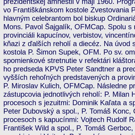
prezidentskej amnestii v máji 1960. Prog
vo Františkánskom kostole Zvestovania Pá
hlavným celebrantom bol biskup Ordinar
Mons. Pavol Šajgalík, OFMCap. Spolu s 
provinciáli kapucínov, verbistov, vincentí
kňazi z ďalších reholí a diecéz. Na úvod s
kostola P. Šimon Supek, OFM. Po sv. om
spomienkové stretnutie v refektári kláštora
ho predseda KPVS Peter Sandtner a pre
vyšších rehoľných predstavených a provi
P. Miroslav Kulich, OFMCap. Následne pr
zástupcovia jednotlivých reholí: P. Mila
procesoch s jezuitmi: Dominik Kaľata a sp
Peter Dubovský a spol., P. Tomáš Konc
procesoch s kapucínmi: Vojtech Rudolf Ra
František Wild a spol., P. Tomáš Gerbo