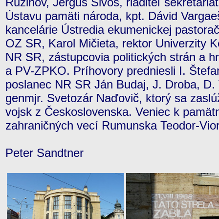
Ružinov, Jerguš Sivoš, riaditeľ sekretari
Ústavu pamäti národa, kpt. Dávid Vargaeš
kancelárie Ústredia ekumenickej pastora
OZ SR, Karol Mičieta, rektor Univerzity
NR SR, zástupcovia politických strán a 
a PV-ZPKO. Príhovory predniesli I. Štefa
poslanec NR SR Ján Budaj, J. Droba, D. 
genmjr. Svetozár Naďovič, ktorý sa zaslú
vojsk z Československa. Veniec k pamätnej
zahraničných vecí Rumunska Teodor-Vior
Peter Sandtner