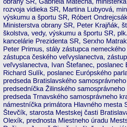
obrany SR, Gabriela Matečná, ministerk
rozvoja vidieka SR, Martina Lubyová, mini
výskumu a športu SR, Róbert Ondrejcsák,
Ministerstva obrany SR, Peter Krajňák, št
školstva, vedy, výskumu a športu SR, plk
kancelárie Prezidenta SR, Serxho Matrak
Peter Primus, stály zástupca nemeckého 
zástupca českého veľvyslanectva, zást
veľvyslanectva, Ivan Štefanec, poslanec
Richard Sulík, poslanec Európského parl
predseda Bratislavského samosprávneho k
predsedníčka Žilinského samosprávneho k
predseda Trnavského samosprávneho kraj
námestníčka primátora Hlavného mesta S
Števčík, starosta Mestskej časti Bratisla
Olexík, prednosta Miestneho úradu Mestsk