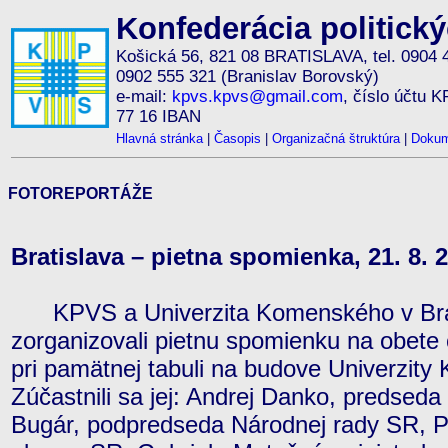
Konfederácia politick
Košická 56, 821 08 BRATISLAVA, tel. 0904 
0902 555 321 (Branislav Borovský)
e-mail:
kpvs.kpvs@gmail.com
, číslo účtu 
77 16 IBAN
Hlavná stránka
|
Časopis
|
Organizačná štruktúra
|
Dokum
FOTOREPORTÁŽE
Bratislava – pietna spomienka, 21. 8. 
KPVS a Univerzita Komenského v Brat
zorganizovali pietnu spomienku na obet
pri pamätnej tabuli na budove Univerzity
Zúčastnili sa jej: Andrej Danko, predsed
Bugár, podpredseda Národnej rady SR, Pe