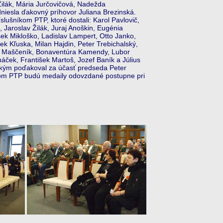
Žilák, Mária Jurčovičová, Nadežda
niesla ďakovný príhovor Juliana Brezinská.
ušníkom PTP, ktoré dostali: Karol Pavlovič,
Jaroslav Žilák, Juraj Anoškin, Eugénia
išek Mikloško, Ladislav Lampert, Otto Janko,
ek Kľuska, Milan Hajdin, Peter Trebichalský,
en Maščeník, Bonaventúra Kamendy, Lubor
áček, František Martoš, Jozef Baník a Július
šetkým poďakoval za účasť predseda Peter
kom PTP budú medaily odovzdané postupne pri