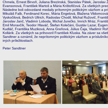
Chmela, Ernest Birvoň, Juliana Brezinská, Stanislav Pátek, Jaroslav 
Evansonová, František Martoš a Mária Krištofičová. Za všetkých pred
Následne boli odovzdané medaily prítomným politickým väzňom a prísl
Mikuláš Falb, Ferdinand Korec, Mária Engelová, Blažena Vildomcová, 
Vyskočilová, Bedrich Ullrich, Radoslav Chodil, Michal Ružovič, Frant
Jaroslav Janč, Vladimír Loboda, Michal Jurečko, Imrich Mráz, Františ
Emil Moravčík, Teodor Hlaváč, Štefan Kolečáni, Gustáv Lazar, Eug
Kudláč, Františka Muziková, Anna Greňová, Július Čaja, Vladimír Roh
Kollárik. Za všetkých sa prihovoril František Kľuska. Na záver sa v
Sandtner a oznámil, že neprítomným politickým väzňom a príslušní
iných príležitostiach.
Peter Sandtner