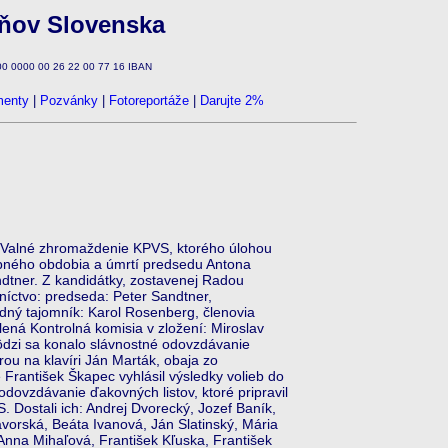
zňov Slovenska
100 0000 00 26 22 00 77 16 IBAN
enty
|
Pozvánky
|
Fotoreportáže
|
Darujte 2%
 Valné zhromaždenie KPVS, ktorého úlohou
ebného obdobia a úmrtí predsedu Antona
dtner. Z kandidátky, zostavenej Radou
íctvo: predseda: Peter Sandtner,
dný tajomník: Karol Rosenberg, členovia
ená Kontrolná komisia v zložení: Miroslav
dzi sa konalo slávnostné odovzdávanie
u na klavíri Ján Marták, obaja zo
rantišek Škapec vyhlásil výsledky volieb do
dovzdávanie ďakovných listov, ktoré pripravil
Dostali ich: Andrej Dvorecký, Jozef Baník,
vorská, Beáta Ivanová, Ján Slatinský, Mária
Anna Mihaľová, František Kľuska, František