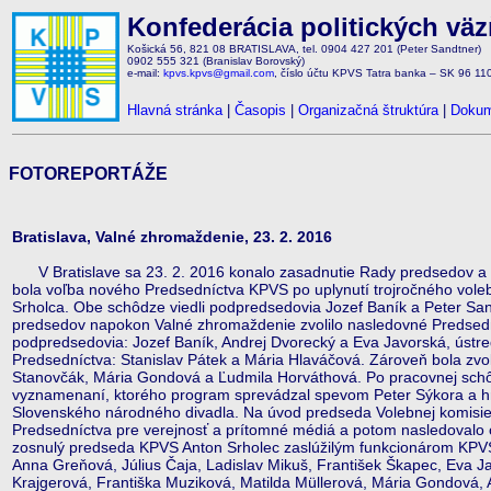
Konfederácia politických vä
Košická 56, 821 08 BRATISLAVA, tel. 0904 427 201 (Peter Sandtner)
0902 555 321 (Branislav Borovský)
e-mail:
kpvs.kpvs@gmail.com
, číslo účtu KPVS Tatra banka – SK 96 1
Hlavná stránka
|
Časopis
|
Organizačná štruktúra
|
Dokum
FOTOREPORTÁŽE
Bratislava, Valné zhromaždenie, 23. 2. 2016
V Bratislave sa 23. 2. 2016 konalo zasadnutie Rady predsedov a
bola voľba nového Predsedníctva KPVS po uplynutí trojročného vol
Srholca. Obe schôdze viedli podpredsedovia Jozef Baník a Peter San
predsedov napokon Valné zhromaždenie zvolilo nasledovné Predsedn
podpredsedovia: Jozef Baník, Andrej Dvorecký a Eva Javorská, ústre
Predsedníctva: Stanislav Pátek a Mária Hlaváčová. Zároveň bola zvol
Stanovčák, Mária Gondová a Ľudmila Horváthová. Po pracovnej schô
vyznamenaní, ktorého program sprevádzal spevom Peter Sýkora a hro
Slovenského národného divadla. Na úvod predseda Volebnej komisie F
Predsedníctva pre verejnosť a prítomné médiá a potom nasledovalo o
zosnulý predseda KPVS Anton Srholec zaslúžilým funkcionárom KPVS. 
Anna Greňová, Július Čaja, Ladislav Mikuš, František Škapec, Eva Ja
Krajgerová, Františka Muziková, Matilda Müllerová, Mária Gondová, 